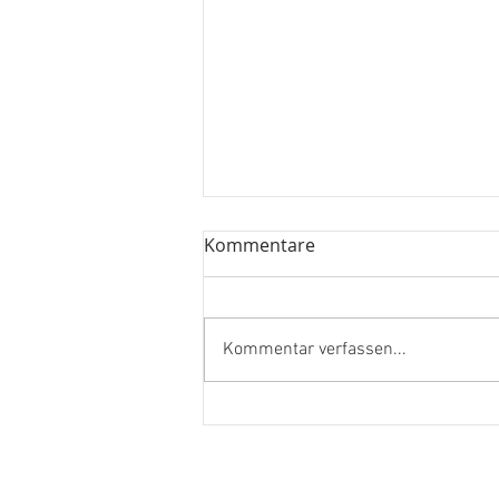
Kommentare
Kommentar verfassen...
Olympia - ist der
Nationalstolz noch erlaubt?
Benjamin Carisch