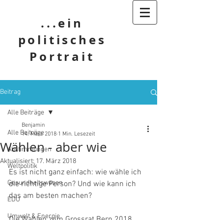
...ein
politisches
Portrait
Beitrag
Alle Beiträge
Benjamin
Alle Beiträge
14. März 2018
1 Min. Lesezeit
Wählen - aber wie
Abstimmungen
Aktualisiert:
17. März 2018
Weltpolitik
Es ist nicht ganz einfach: wie wähle ich 
Gesundheitswesen
die richtige Person? Und wie kann ich 
das am besten machen? 
EDU
Umwelt & Energie
Die Wahlen zum Grossrat Bern 2018 