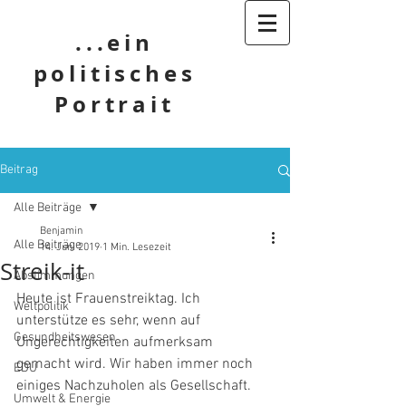
...ein
politisches
Portrait
Beitrag
Alle Beiträge
Benjamin
Alle Beiträge
14. Juni 2019
1 Min. Lesezeit
Streik-it
Abstimmungen
Heute ist Frauenstreiktag. Ich 
Weltpolitik
unterstütze es sehr, wenn auf 
Gesundheitswesen
Ungerechtigkeiten aufmerksam 
gemacht wird. Wir haben immer noch 
EDU
einiges Nachzuholen als Gesellschaft. 
Umwelt & Energie