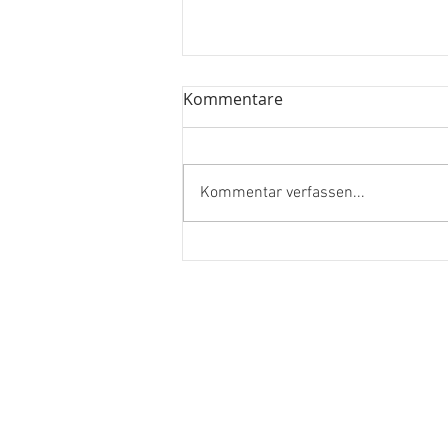
Kommentare
Kommentar verfassen...
Sicherer, effizienter und
keine Kernschmelze
Benjamin Carisch
Studweidstrasse 45
3700 Spiez
benjamin.carisch@be.edu-schweiz.
078 791 11 49