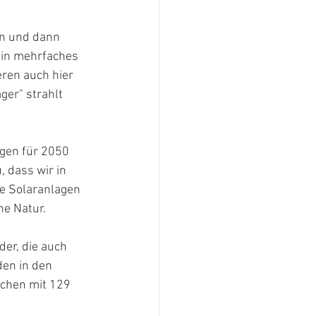
en und dann 
ein mehrfaches 
ren auch hier 
er" strahlt 
gen für 2050 
 dass wir in 
e Solaranlagen 
e Natur. 
er, die auch 
en in den 
chen mit 129 