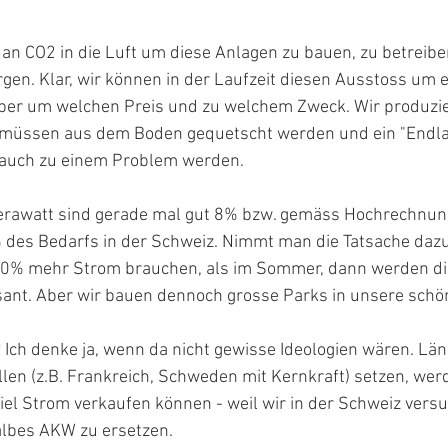
an CO2 in die Luft um diese Anlagen zu bauen, zu betreib
gen. Klar, wir können in der Laufzeit diesen Ausstoss um 
ber um welchen Preis und zu welchem Zweck. Wir produzie
e müssen aus dem Boden gequetscht werden und ein "Endlag
d auch zu einem Problem werden.
Terawatt sind gerade mal gut 8% bzw. gemäss Hochrechnun
 des Bedarfs in der Schweiz. Nimmt man die Tatsache dazu,
0% mehr Strom brauchen, als im Sommer, dann werden di
sant. Aber wir bauen dennoch grosse Parks in unsere schön
 Ich denke ja, wenn da nicht gewisse Ideologien wären. Länd
en (z.B. Frankreich, Schweden mit Kernkraft) setzen, werd
l Strom verkaufen können - weil wir in der Schweiz versu
albes AKW zu ersetzen.