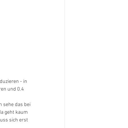
uzieren - in 
ren und 0.4 
 
h sehe das bei 
da geht kaum 
uss sich erst 